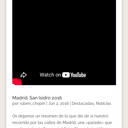
Madrid, San Isidro 2016
por
ruben_chopin
|
Jun 2, 2016
|
Destacadas
,
Noticias
Os dejamos un resumen de lo que dio de si nuestro
recorrido por las calles de Madrid, una «parade» que