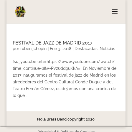
FESTIVAL DE JAZZ DE MADRID 2017
por
ruben_chopin
|
Ene 3, 2018
|
Destacadas
,
Noticias
[su_youtube url=»https://www.youtube.com/watch?
time_continue=6&v=Pvz6dd9uKkA»] En Noviembre de
2017 inauguramos el festival de jazz de Madrid en los
alrededores del Centro Cultural Conde Duque y del
Teatro Fernán Gómez, os dejamos con una crónica de
lo que...
Nola Brass Band copyright 2020
Privacidad & Política de Cookies